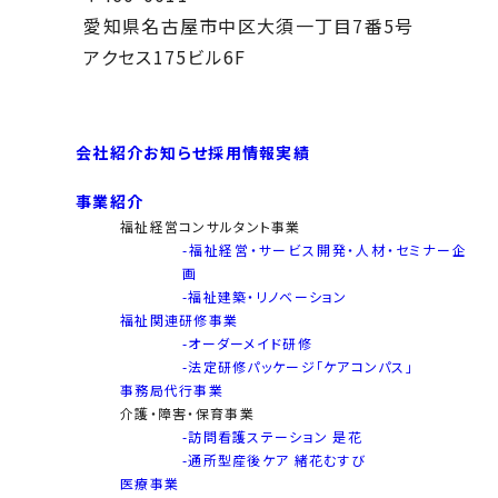
愛知県名古屋市中区大須一丁目7番5号
アクセス175ビル6F
会社紹介
お知らせ
採用情報
実績
事業紹介
福祉経営コンサルタント事業
-福祉経営・サービス開発・人材・セミナー企
画
-福祉建築・リノベーション
福祉関連研修事業
-オーダーメイド研修
-法定研修パッケージ「ケアコンパス」
事務局代行事業
介護・障害・保育事業
-訪問看護ステーション 是花
-通所型産後ケア 緒花むすび
医療事業